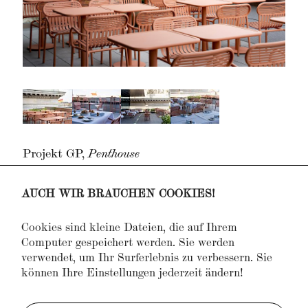
Projekt GP,
Penthouse
Projekt PB,
Villa
Projekt JH,
Penthouse
AUCH WIR BRAUCHEN COOKIES!
Projekt PS,
Office
Projekt K47,
Eventlocation
Cookies sind kleine Dateien, die auf Ihrem
Projekt MS,
Villa
Computer gespeichert werden. Sie werden
Projekt EH,
Office
verwendet, um Ihr Surferlebnis zu verbessern. Sie
Projekt DB,
Penthouse
können Ihre Einstellungen jederzeit ändern!
Projekt TK,
Wohnung
Projekt TZ,
Wohnung